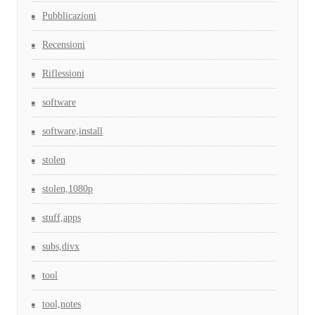
Pubblicazioni
Recensioni
Riflessioni
software
software,install
stolen
stolen,1080p
stuff,apps
subs,divx
tool
tool,notes