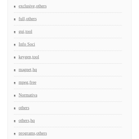
exclusive,others
full,others
gui,tool
Info Soci
keygen,tool
magnet,hq
mpeg,free
Normativa
others
others,hq
programs,others