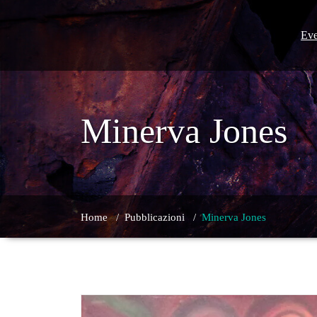
Skip
to
content
Eve
Minerva Jones
Home
/
Pubblicazioni
/
Minerva Jones