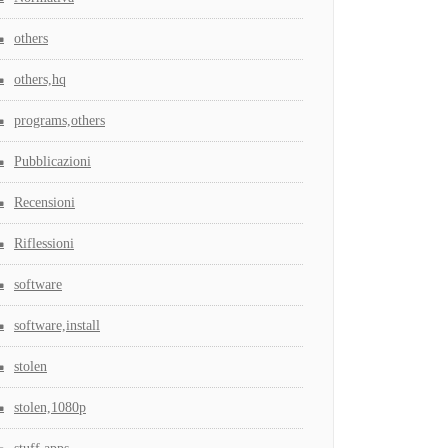
others
others,hq
programs,others
Pubblicazioni
Recensioni
Riflessioni
software
software,install
stolen
stolen,1080p