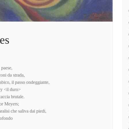
es
 paese,
coni da strada,
rabico, il passo ondeggiante,
dy <il duro>
accia brutale.
tor Meyers;
ralisi che saliva dai piedi,
rofondo