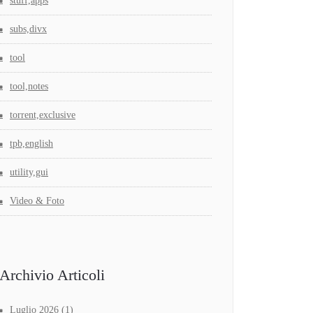
stuff,apps
subs,divx
tool
tool,notes
torrent,exclusive
tpb,english
utility,gui
Video & Foto
Archivio Articoli
Luglio 2026
(1)