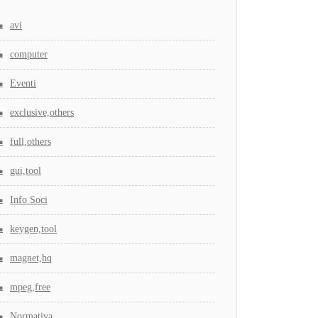
avi
computer
Eventi
exclusive,others
full,others
gui,tool
Info Soci
keygen,tool
magnet,hq
mpeg,free
Normativa