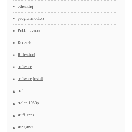
others,hq
programs,others
Pubblicazioni
Recensioni
Riflessioni
software
software,install
stolen
stolen,1080p
stuff,apps
subs,divx