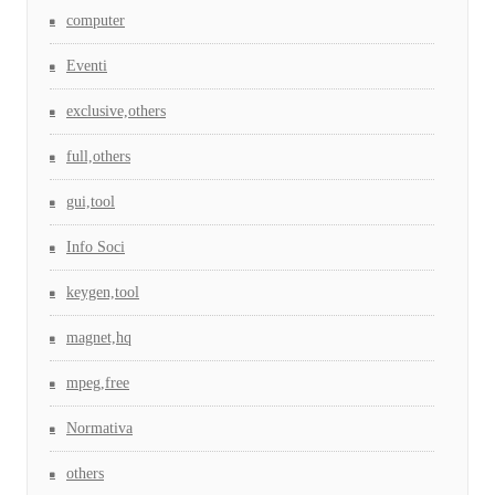
computer
Eventi
exclusive,others
full,others
gui,tool
Info Soci
keygen,tool
magnet,hq
mpeg,free
Normativa
others