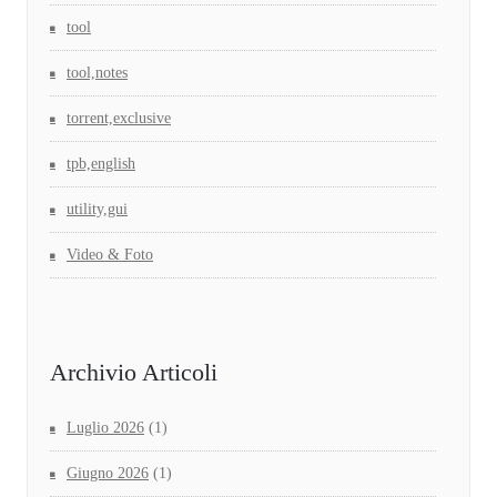
tool
tool,notes
torrent,exclusive
tpb,english
utility,gui
Video & Foto
Archivio Articoli
Luglio 2026
(1)
Giugno 2026
(1)