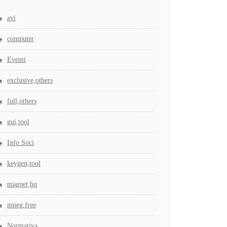
avi
computer
Eventi
exclusive,others
full,others
gui,tool
Info Soci
keygen,tool
magnet,hq
mpeg,free
Normativa