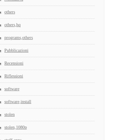
others
others,hq
programs,others
Pubblicazioni
Recensioni
Riflessioni
software
software,install
stolen
stolen,1080p