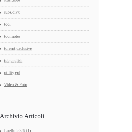
stuff,apps
subs,divx
tool
tool,notes
torrent,exclusive
tpb,english
utility,gui
Video & Foto
Archivio Articoli
Luglio 2026
(1)