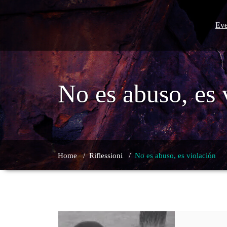
Skip
to
content
Eve
No es abuso, es 
Home
/
Riflessioni
/
No es abuso, es violación