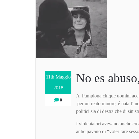
No es abuso,
11th Maggio
2018
A Pamplona cinque uomini accus
0
per un reato minore, é nata l’i
politici sia di destra che di sinist
I violentatori avevano anche c
anticipavano di “voler fare sess