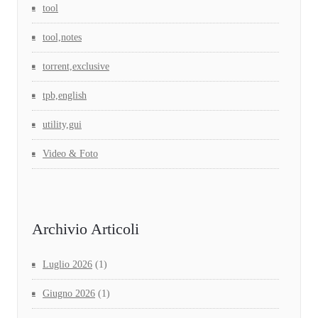
tool
tool,notes
torrent,exclusive
tpb,english
utility,gui
Video & Foto
Archivio Articoli
Luglio 2026
(1)
Giugno 2026
(1)