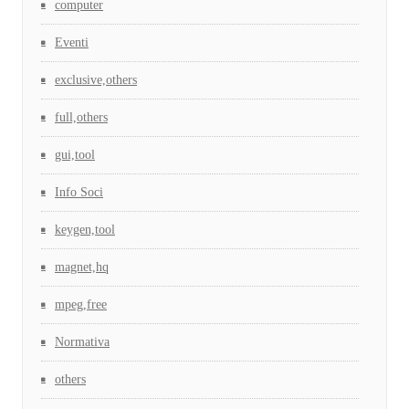
computer
Eventi
exclusive,others
full,others
gui,tool
Info Soci
keygen,tool
magnet,hq
mpeg,free
Normativa
others