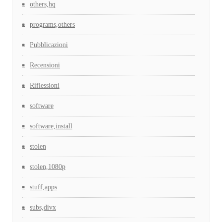
others,hq
programs,others
Pubblicazioni
Recensioni
Riflessioni
software
software,install
stolen
stolen,1080p
stuff,apps
subs,divx