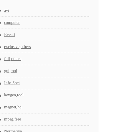
avi
computer
Eventi
exclusive,others
full,others
gui,tool
Info Soci
keygen,tool
magnet,hq
mpeg,free
Normativa