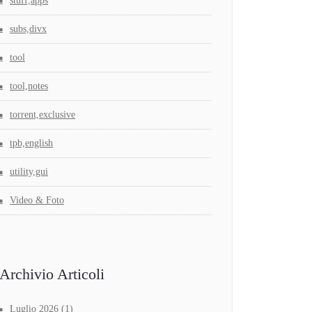
stuff,apps
subs,divx
tool
tool,notes
torrent,exclusive
tpb,english
utility,gui
Video & Foto
Archivio Articoli
Luglio 2026
(1)