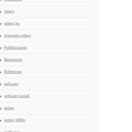
others
others,hq
programs,others
Pubblicazioni
Recensioni
Riflessioni
software
software,install
stolen
stolen,1080p