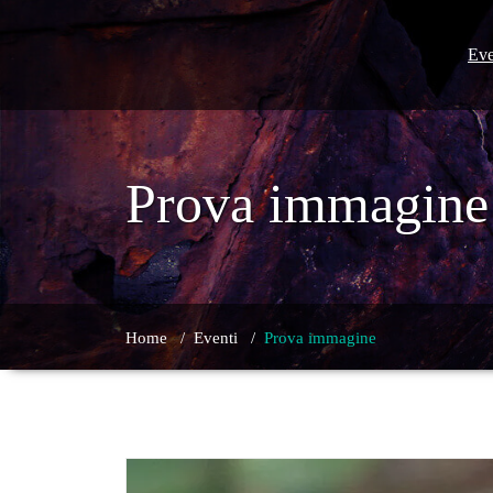
Skip
to
content
Eve
Prova immagine
Home
/
Eventi
/
Prova immagine