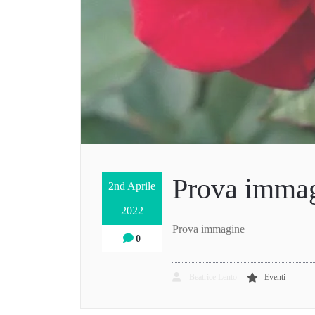
Prova imma
2nd Aprile
2022
Prova immagine
0
Beatrice Lento
Eventi