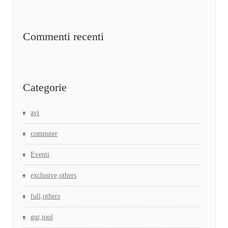
Commenti recenti
Categorie
avi
computer
Eventi
exclusive,others
full,others
gui,tool