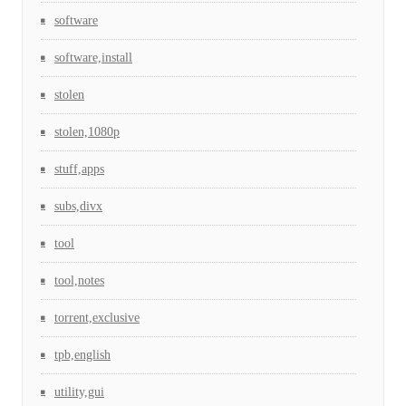
software
software,install
stolen
stolen,1080p
stuff,apps
subs,divx
tool
tool,notes
torrent,exclusive
tpb,english
utility,gui