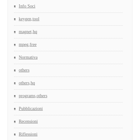
Info Soci
keygen,tool
magnet,hq
mpeg,free
Normativa
others
others,hq
programs,others
Pubblicazioni
Recensioni
Riflessioni