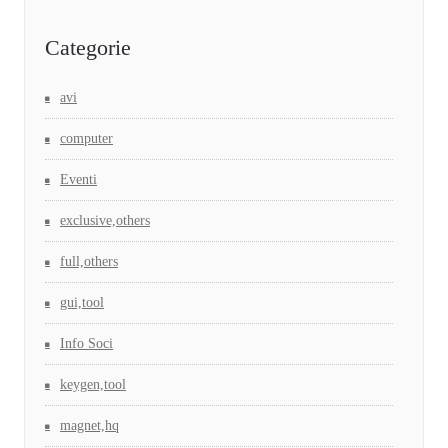
Categorie
avi
computer
Eventi
exclusive,others
full,others
gui,tool
Info Soci
keygen,tool
magnet,hq