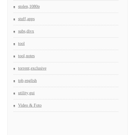
stolen,1080p
stuff,apps
subs,divx
tool
tool,notes
torrent,exclusive
tpb,english
utility,gui
Video & Foto