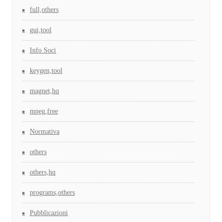
full,others
gui,tool
Info Soci
keygen,tool
magnet,hq
mpeg,free
Normativa
others
others,hq
programs,others
Pubblicazioni