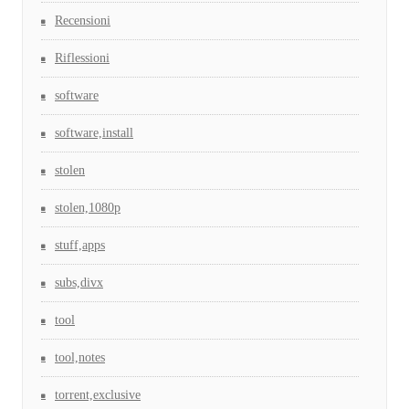
Recensioni
Riflessioni
software
software,install
stolen
stolen,1080p
stuff,apps
subs,divx
tool
tool,notes
torrent,exclusive