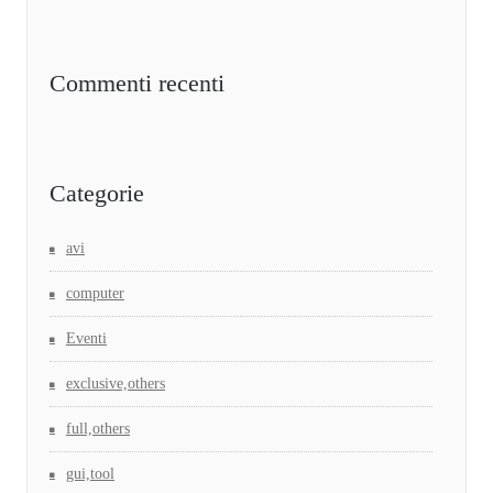
Commenti recenti
Categorie
avi
computer
Eventi
exclusive,others
full,others
gui,tool