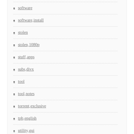
software
software,install
stolen
stolen,1080p
stuff,apps
subs,divx
tool
tool,notes
torrent,exclusive
tpb,english
utility,gui