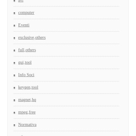
avi
computer
Eventi
exclusive,others
full,others
gui,tool
Info Soci
keygen,tool
magnet,hq
mpeg,free
Normativa