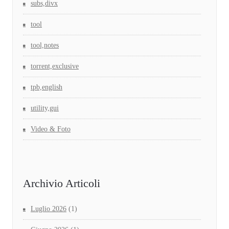
subs,divx
tool
tool,notes
torrent,exclusive
tpb,english
utility,gui
Video & Foto
Archivio Articoli
Luglio 2026
(1)