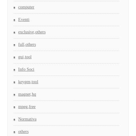
computer
Eventi
exclusive,others
full,others
gui,tool
Info Soci
keygen,tool
magnet,hq
mpeg,free
Normativa
others