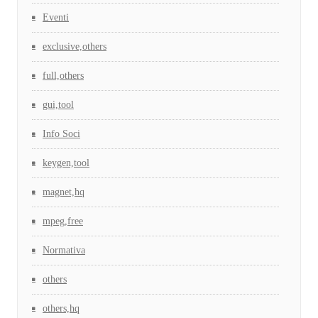
Eventi
exclusive,others
full,others
gui,tool
Info Soci
keygen,tool
magnet,hq
mpeg,free
Normativa
others
others,hq