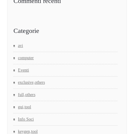
Commenti recenti
Categorie
avi
computer
Eventi
exclusive,others
full,others
gui,tool
Info Soci
keygen,tool