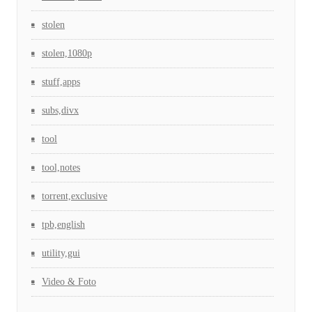
stolen
stolen,1080p
stuff,apps
subs,divx
tool
tool,notes
torrent,exclusive
tpb,english
utility,gui
Video & Foto