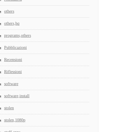
others
others,hq
programs,others
Pubblicazioni
Recensioni
Riflessioni
software
software,install
stolen
stolen,1080p