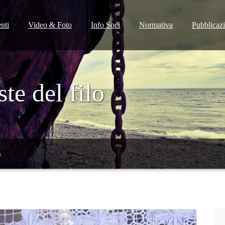
nti
Video & Foto
Info Soci
Normativa
Pubblicaz
ste del filo
o