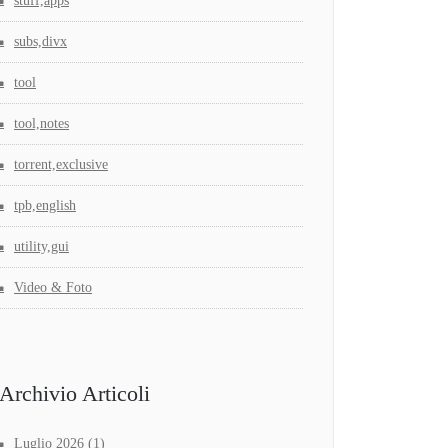
stuff,apps
subs,divx
tool
tool,notes
torrent,exclusive
tpb,english
utility,gui
Video & Foto
Archivio Articoli
Luglio 2026
(1)