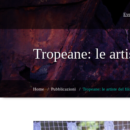
Skip
to
content
Eve
Tropeane: le arti
Home
/
Pubblicazioni
/
Tropeane: le artiste del fil