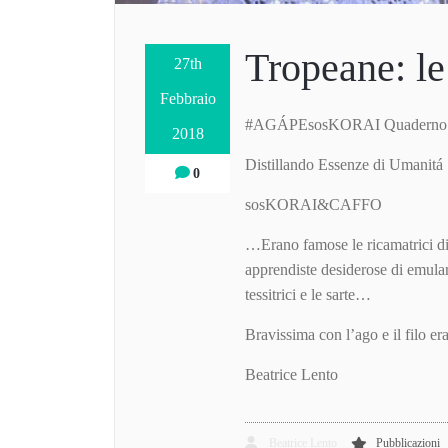
Tropeane: le 
27th
Febbraio
#AGÁPEsosKORAI Quaderno d
2018
Distillando Essenze di Umanitá
0
sosKORAI&CAFFO
…Erano famose le ricamatrici di
apprendiste desiderose di emularl
tessitrici e le sarte…
Bravissima con l’ago e il filo 
Beatrice Lento
Beatrice Lento
Pubblicazioni