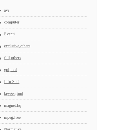
avi
computer
Eventi
exclusive,others
full,others
gui,tool
Info Soci
keygen,tool
magnet,hq
mpeg,free
Normativa