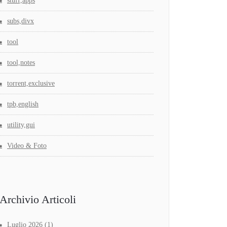
stuff,apps
subs,divx
tool
tool,notes
torrent,exclusive
tpb,english
utility,gui
Video & Foto
Archivio Articoli
Luglio 2026
(1)