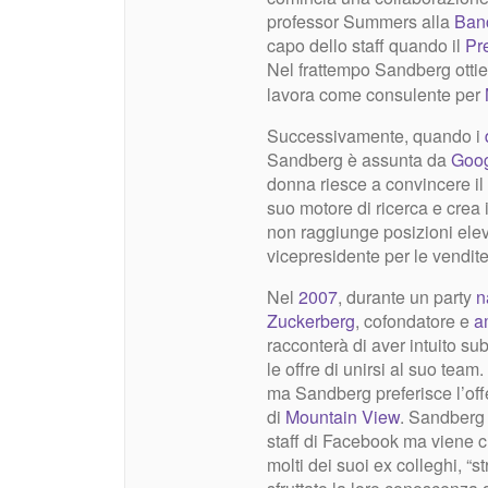
professor Summers alla
Ban
capo dello staff quando il
Pr
Nel frattempo Sandberg otti
lavora come consulente per
Successivamente, quando i
Sandberg è assunta da
Goo
donna riesce a convincere il
suo motore di ricerca e crea 
non raggiunge posizioni eleva
vicepresidente per le vendite
Nel
2007
, durante un party
n
Zuckerberg
, cofondatore e
a
racconterà di aver intuito s
le offre di unirsi al suo tea
ma Sandberg preferisce l’off
di
Mountain View
. Sandberg
staff di Facebook ma viene 
molti dei suoi ex colleghi, “