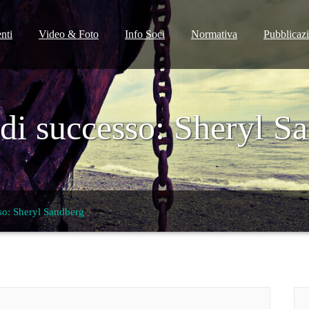
nti
Video & Foto
Info Soci
Normativa
Pubblicaz
di successo: Sheryl S
so: Sheryl Sandberg