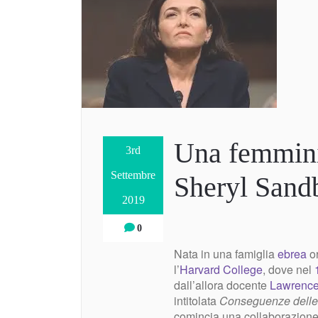
Una femmini
3rd
Settembre
Sheryl Sand
2019
0
Nata in una famiglia
ebrea
o
l’
Harvard College
, dove nel
dall’allora docente
Lawrenc
intitolata
Conseguenze delle
comincia una collaborazione