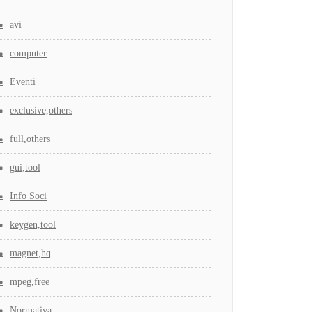
avi
computer
Eventi
exclusive,others
full,others
gui,tool
Info Soci
keygen,tool
magnet,hq
mpeg,free
Normativa