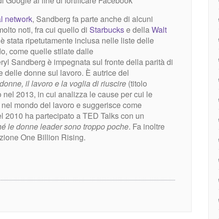
di Google al fine di fortificare Facebook
al network
, Sandberg fa parte anche di alcuni
lto noti, fra cui quello di
Starbucks
e della
Walt
è stata ripetutamente inclusa nelle liste delle
o, come quelle stilate dalle
ryl Sandberg è impegnata sul fronte della parità di
 delle donne sul lavoro. È autrice del
onne, il lavoro e la voglia di riuscire
(titolo
o nel 2013, in cui analizza le cause per cui le
i nel mondo del lavoro e suggerisce come
el 2010 ha partecipato a TED Talks con un
hé le donne leader sono troppo poche
.
Fa inoltre
zione One Billion Rising.