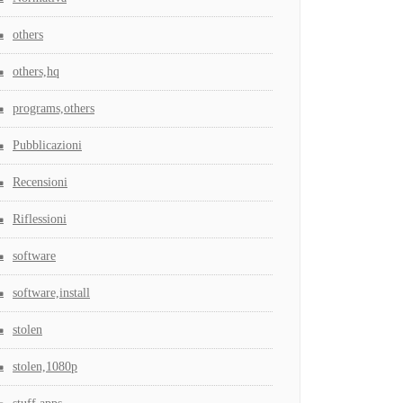
others
others,hq
programs,others
Pubblicazioni
Recensioni
Riflessioni
software
software,install
stolen
stolen,1080p