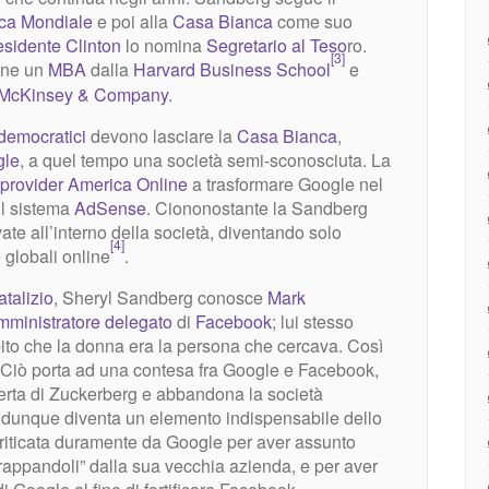
ca Mondiale
e poi alla
Casa Bianca
come suo
esidente
Clinton
lo nomina
Segretario al Teso
ro.
[3]
ene un
MBA
dalla
Harvard Business School
e
McKinsey & Company
.
democratici
devono lasciare la
Casa Bianca
,
gle
, a quel tempo una società semi-sconosciuta. La
provider
America Online
a trasformare Google nel
il sistema
AdSense
. Ciononostante la Sandberg
te all’interno della società, diventando solo
[4]
 globali online
.
atalizio
, Sheryl Sandberg conosce
Mark
mministratore delegato
di
Facebook
; lui stesso
ubito che la donna era la persona che cercava. Così
m. Ciò porta ad una contesa fra Google e Facebook,
erta di Zuckerberg e abbandona la società
 dunque diventa un elemento indispensabile dello
criticata duramente da Google per aver assunto
strappandoli” dalla sua vecchia azienda, e per aver