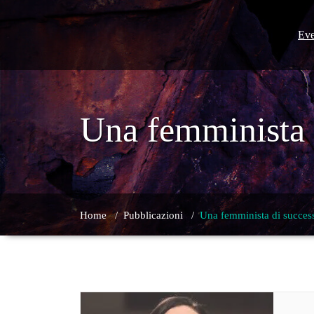
Skip
to
content
Eve
Una femminista 
Home
/
Pubblicazioni
/
Una femminista di succes