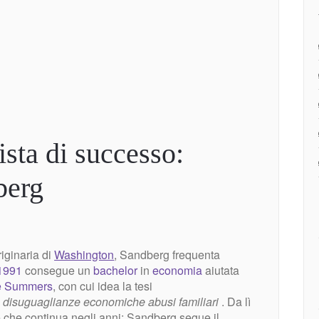
sta di successo:
berg
riginaria di
Washington
, Sandberg frequenta
1991
consegue un
bachelor
in
economia
aiutata
e Summers
, con cui idea la tesi
 disuguaglianze
economiche
abusi
familiari
. Da lì
 che continua negli anni: Sandberg segue il