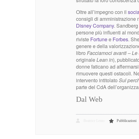
sfruttato la loro conoscenza 
Oltre all’impegno con il
soci
consigli di amministrazione mo
Disney Company
. Sandberg 
persone più influenti al mond
riviste
Fortune
e
Forbes
. She
genere e della valorizzazione
libro
Facciamoci avanti – Le d
originale
Lean in
), pubblicat
donne faticano ad affermars
rimuovere questi ostacoli. N
intervento intitolato
Sul perc
parte del CdA dell’organizza
Dal Web
Beatrice Lento
Pubblicazioni