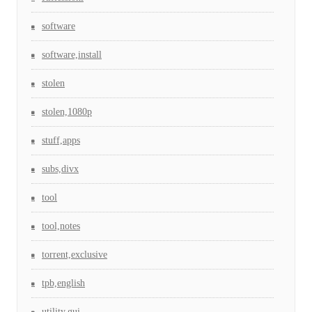
software
software,install
stolen
stolen,1080p
stuff,apps
subs,divx
tool
tool,notes
torrent,exclusive
tpb,english
utility,gui