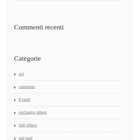
Commenti recenti
Categorie
avi
computer
Eventi
exclusive,others
full,others
gui,tool