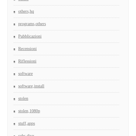
others,hq
programs,others
Pubblicazioni
Recensioni
Riflessioni
software
software,install
stolen
stolen,1080p
stuff,apps
subs,divx