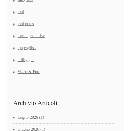
tool
tool,notes
torrent,exclusive
tpb,english
utility,gui
Video & Foto
Archivio Articoli
Luglio 2026
(1)
Giugno 2026
(1)