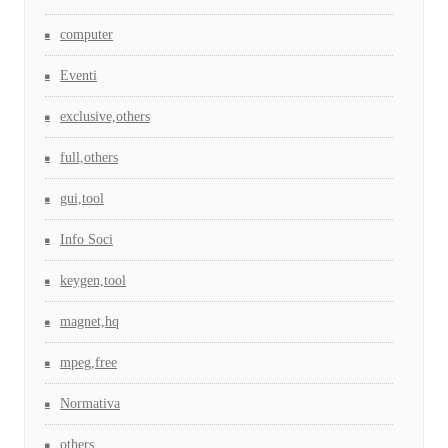
computer
Eventi
exclusive,others
full,others
gui,tool
Info Soci
keygen,tool
magnet,hq
mpeg,free
Normativa
others